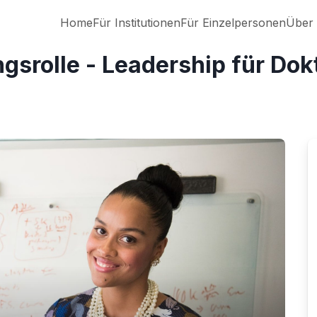
Home
Für Institutionen
Für Einzelpersonen
Über
ngsrolle - Leadership für Do