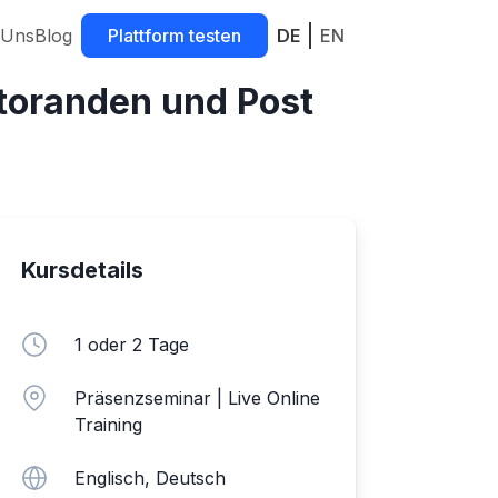
 Uns
Blog
Plattform testen
DE
EN
ktoranden und Post
Kursdetails
1 oder 2 Tage
Präsenzseminar | Live Online
Training
Englisch, Deutsch